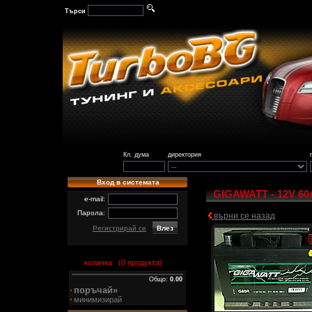
Търси
Кл. дума
директория
Вход в системата
GIGAWATT - 12V 60
e-mail:
Парола:
върни се назад
Регистрирай се
количка (
0
продукта)
Общо:
0.00
поръчай»
минимизирай