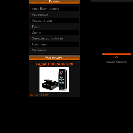
Каталог
Авто Електроника
Аксесоари
Акумулатори
Гуми
Други
Зарядни устройства
Светлини
Чистачки
Нов продукт
Каталог продукти
РАДАР COBRA XRS R8
цена:
460.00