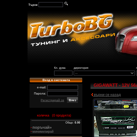
Търси
Кл. дума
директория
Вход в системата
GIGAWATT - 12V 56
e-mail:
Парола:
върни се назад
Регистрирай се
количка (
0
продукта)
Общо:
0.00
поръчай»
минимизирай