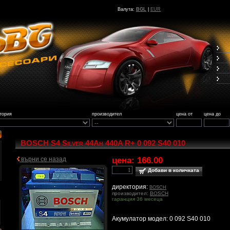
Валута:
BGL
|
EUR
тория
производител
цена от
цена до
BOSCH S4 Silver 44Ah 440A R+ 0 092 S40 010
върни се назад
цена:
166.00
Добави в количката
директория:
BOSCH
производител:
BOSCH
гаранция 36 месеца
Акумулатор модел: 0 092 S40 010