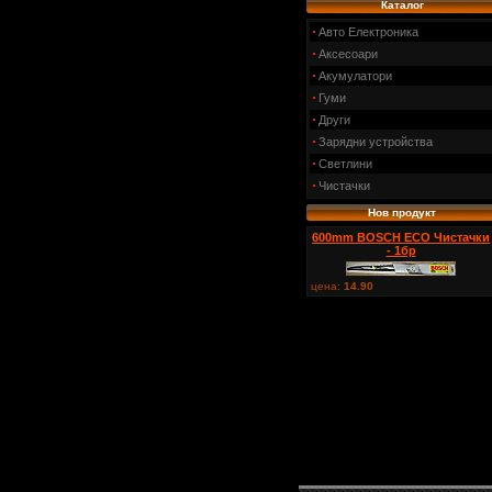
Каталог
Авто Електроника
Аксесоари
Акумулатори
Гуми
Други
Зарядни устройства
Светлини
Чистачки
Нов продукт
600mm BOSCH ECO Чистачки
- 1бр
цена:
14.90