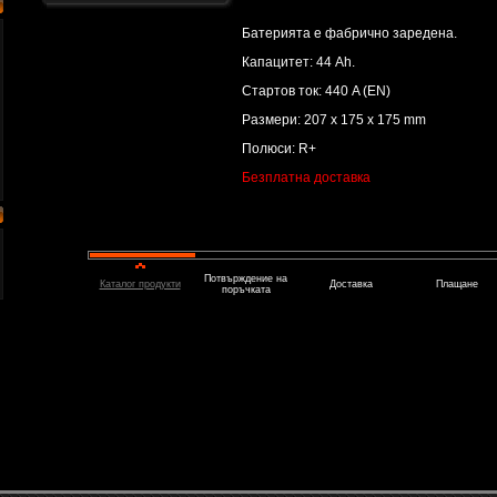
Батерията е фабрично заредена.
Капацитет: 44 Ah.
Стартов ток: 440 A (EN)
Размери: 207 x 175 x 175 mm
Полюси: R+
Безплатна доставка
Потвърждение на
Каталог продукти
Доставка
Плащане
поръчката