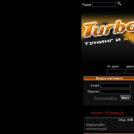
Търси
Кл. дума
дирек
Вход в системата
e-mail:
Парола:
Регистрирай се
количка (
0
продукта)
Общо:
0.00
поръчай»
минимизирай