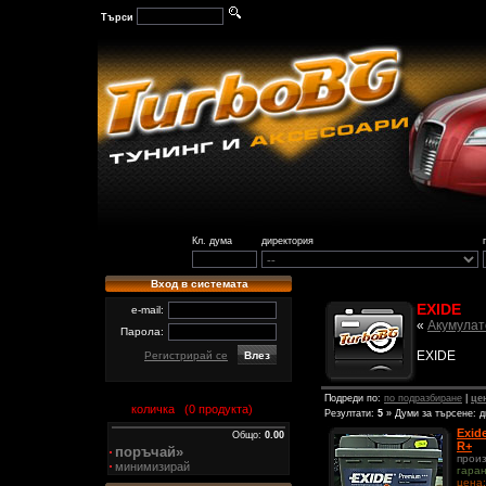
Търси
Кл. дума
директория
Вход в системата
EXIDE
e-mail:
«
Акумулат
Парола:
EXIDE
Регистрирай се
Подреди по:
по подразбиране
|
це
количка (
0
продукта)
Резултати:
5
» Думи за търсене: 
Exid
Общо:
0.00
R+
поръчай»
прои
минимизирай
гара
цена