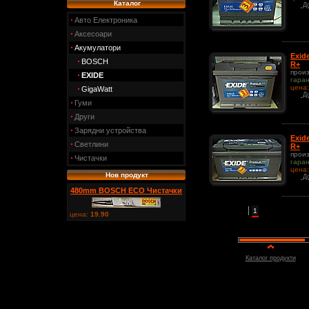
Каталог
До
Авто Електроника
Аксесоари
Акумулатори
Exid
BOSCH
R+
прои
EXIDE
гара
цена
GigaWatt
До
Гуми
Други
Зарядни устройства
Exid
Светлини
R+
прои
Чистачки
гара
цена
Нов продукт
До
480mm BOSCH ECO Чистачки
1
цена:
19.90
Каталог продукти